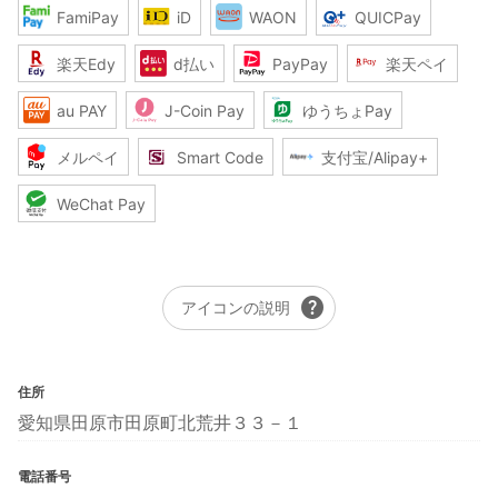
FamiPay
iD
WAON
QUICPay
楽天Edy
d払い
PayPay
楽天ペイ
au PAY
J-Coin Pay
ゆうちょPay
メルペイ
Smart Code
支付宝/Alipay+
WeChat Pay
help
アイコンの説明
住所
愛知県田原市田原町北荒井３３－１
電話番号