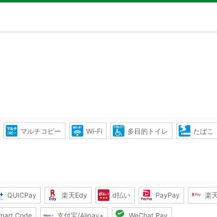
マルチコピー
Wi-Fi
多目的トイレ
たばこ
QUICPay
楽天Edy
d払い
PayPay
楽
mart Code
支付宝/Alipay+
WeChat Pay