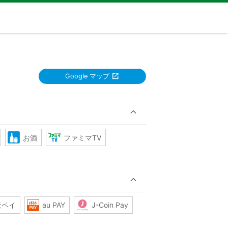
Google マップ
お酒
ファミマTV
天ペイ
au PAY
J-Coin Pay