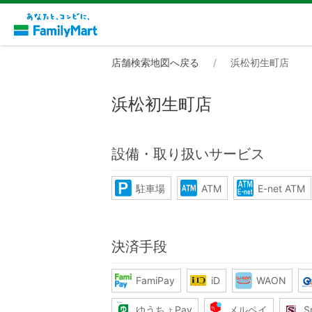
店舗検索地図へ戻る
浜松初生町店
浜松初生町店
設備・取り扱いサービス
駐車場
ATM
E-net ATM
決済手段
FamiPay
iD
WAON
ゆうちょPay
メルペイ
S