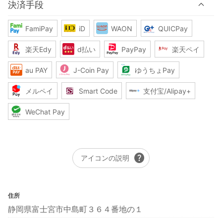
決済手段
FamiPay
iD
WAON
QUICPay
楽天Edy
d払い
PayPay
楽天ペイ
au PAY
J-Coin Pay
ゆうちょPay
メルペイ
Smart Code
支付宝/Alipay+
WeChat Pay
help
アイコンの説明
住所
静岡県富士宮市中島町３６４番地の１