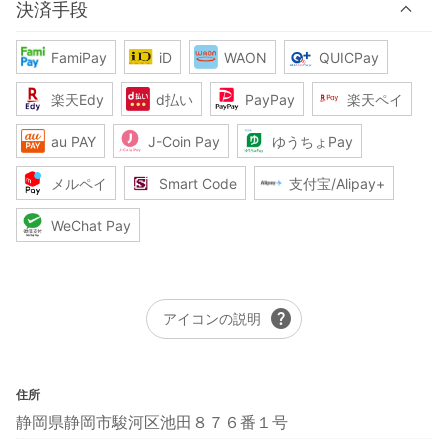
決済手段
FamiPay
iD
WAON
QUICPay
楽天Edy
d払い
PayPay
楽天ペイ
au PAY
J-Coin Pay
ゆうちょPay
メルペイ
Smart Code
支付宝/Alipay+
WeChat Pay
help
アイコンの説明
住所
静岡県静岡市駿河区池田８７６番１号