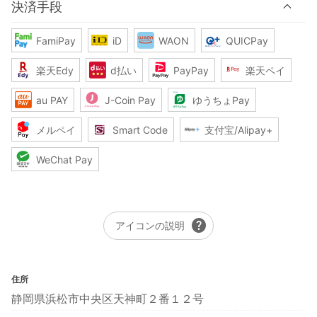
決済手段
FamiPay
iD
WAON
QUICPay
楽天Edy
d払い
PayPay
楽天ペイ
au PAY
J-Coin Pay
ゆうちょPay
メルペイ
Smart Code
支付宝/Alipay+
WeChat Pay
help
アイコンの説明
住所
静岡県浜松市中央区天神町２番１２号