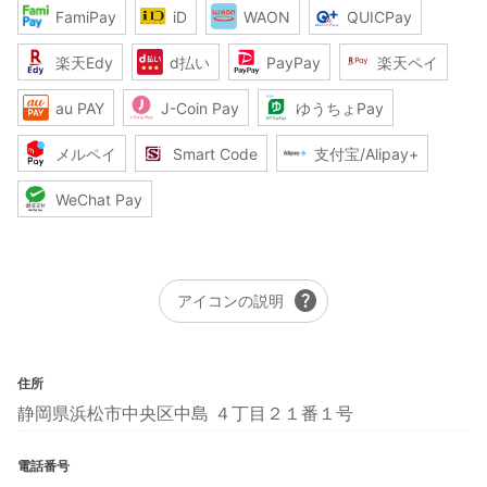
FamiPay
iD
WAON
QUICPay
楽天Edy
d払い
PayPay
楽天ペイ
au PAY
J-Coin Pay
ゆうちょPay
メルペイ
Smart Code
支付宝/Alipay+
WeChat Pay
help
アイコンの説明
住所
静岡県浜松市中央区中島 ４丁目２１番１号
電話番号