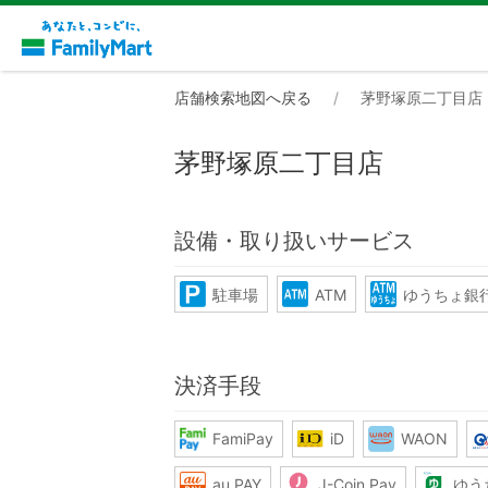
店舗検索地図へ戻る
茅野塚原二丁目店
茅野塚原二丁目店
設備・取り扱いサービス
駐車場
ATM
ゆうちょ銀行
決済手段
FamiPay
iD
WAON
au PAY
J-Coin Pay
ゆう