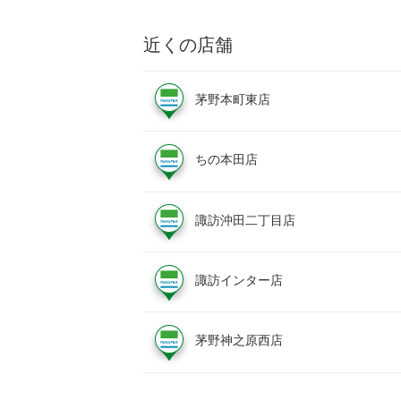
近くの店舗
茅野本町東店
ちの本田店
諏訪沖田二丁目店
諏訪インター店
茅野神之原西店