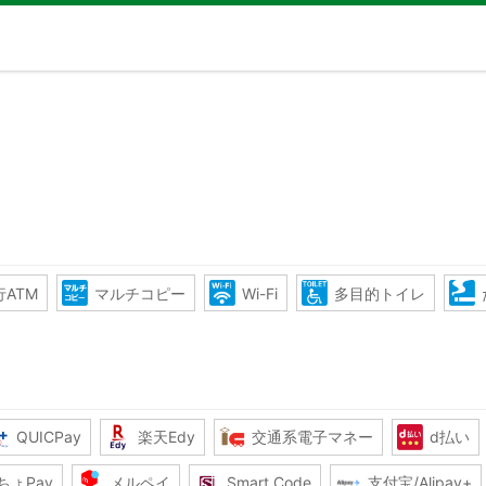
ATM
マルチコピー
Wi-Fi
多目的トイレ
QUICPay
楽天Edy
交通系電子マネー
d払い
ちょPay
メルペイ
Smart Code
支付宝/Alipay+