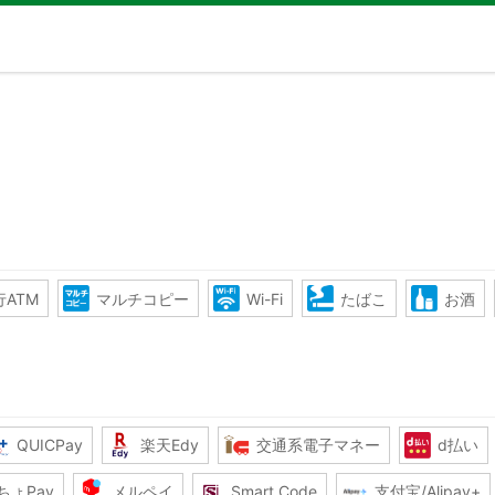
ATM
マルチコピー
Wi-Fi
たばこ
お酒
QUICPay
楽天Edy
交通系電子マネー
d払い
ちょPay
メルペイ
Smart Code
支付宝/Alipay+