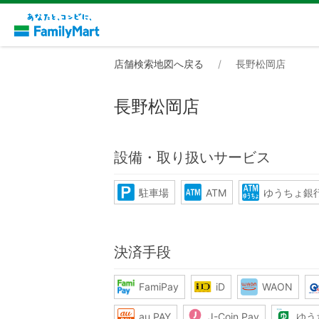
店舗検索地図へ戻る
長野松岡店
長野松岡店
設備・取り扱いサービス
駐車場
ATM
ゆうちょ銀行
決済手段
FamiPay
iD
WAON
au PAY
J-Coin Pay
ゆう