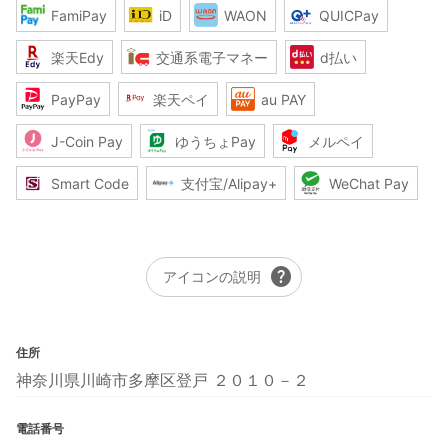
FamiPay
iD
WAON
QUICPay
楽天Edy
交通系電子マネー
d払い
PayPay
楽天ペイ
au PAY
J-Coin Pay
ゆうちょPay
メルペイ
Smart Code
支付宝/Alipay+
WeChat Pay
help
アイコンの説明
住所
神奈川県川崎市多摩区登戸 ２０１０－２
電話番号