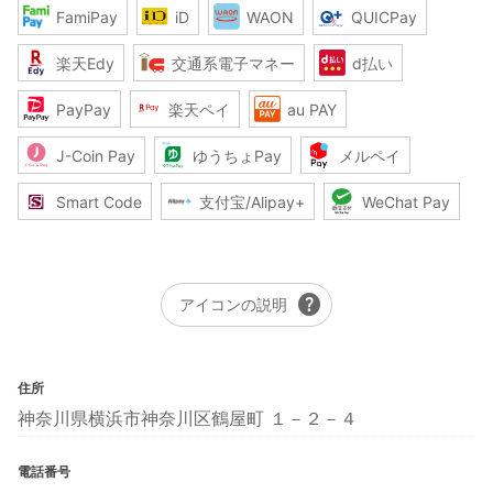
FamiPay
iD
WAON
QUICPay
楽天Edy
交通系電子マネー
d払い
PayPay
楽天ペイ
au PAY
J-Coin Pay
ゆうちょPay
メルペイ
Smart Code
支付宝/Alipay+
WeChat Pay
help
アイコンの説明
住所
神奈川県横浜市神奈川区鶴屋町 １－２－４
電話番号