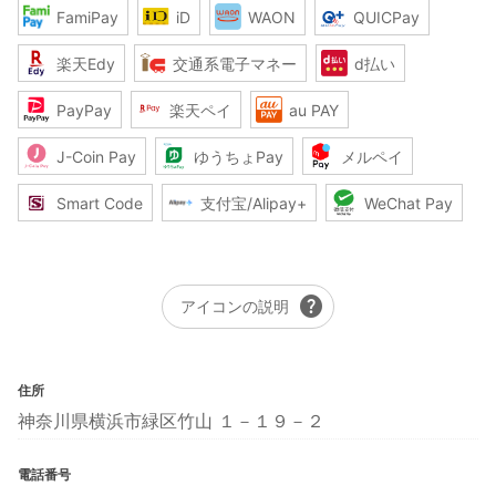
FamiPay
iD
WAON
QUICPay
楽天Edy
交通系電子マネー
d払い
PayPay
楽天ペイ
au PAY
J-Coin Pay
ゆうちょPay
メルペイ
Smart Code
支付宝/Alipay+
WeChat Pay
help
アイコンの説明
住所
神奈川県横浜市緑区竹山 １－１９－２
電話番号