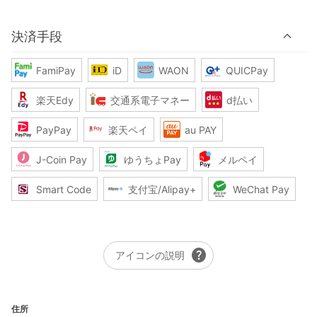
決済手段
FamiPay
iD
WAON
QUICPay
楽天Edy
交通系電子マネー
d払い
PayPay
楽天ペイ
au PAY
J-Coin Pay
ゆうちょPay
メルペイ
Smart Code
支付宝/Alipay+
WeChat Pay
help
アイコンの説明
住所