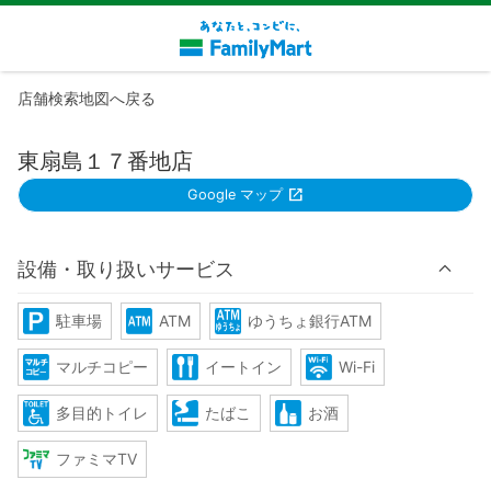
店舗検索地図へ戻る
東扇島１７番地店
Google マップ
設備・取り扱いサービス
駐車場
ATM
ゆうちょ銀行ATM
マルチコピー
イートイン
Wi-Fi
多目的トイレ
たばこ
お酒
ファミマTV