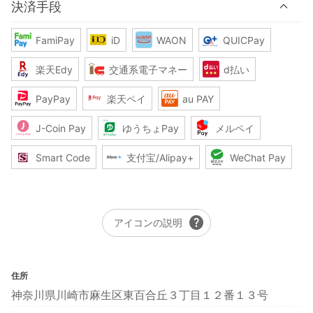
決済手段
FamiPay
iD
WAON
QUICPay
楽天Edy
交通系電子マネー
d払い
PayPay
楽天ペイ
au PAY
J-Coin Pay
ゆうちょPay
メルペイ
Smart Code
支付宝/Alipay+
WeChat Pay
help
アイコンの説明
住所
神奈川県川崎市麻生区東百合丘３丁目１２番１３号