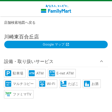
店舗検索地図へ戻る
川崎東百合丘店
Google マップ
設備・取り扱いサービス
駐車場
ATM
E-net ATM
マルチコピー
Wi-Fi
たばこ
お酒
ファミマTV