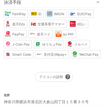
決済手段
FamiPay
iD
WAON
QUICPay
楽天Edy
交通系電子マネー
d払い
PayPay
楽天ペイ
au PAY
J-Coin Pay
ゆうちょPay
メルペイ
Smart Code
支付宝/Alipay+
WeChat Pay
help
アイコンの説明
住所
神奈川県横浜市港北区大倉山四丁目１５番３０号