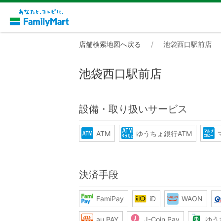
店舗検索地図へ戻る
池袋西口駅前店
池袋西口駅前店
設備・取り扱いサービス
ATM
ゆうちょ銀行ATM
決済手段
FamiPay
iD
WAON
au PAY
J-Coin Pay
ゆう