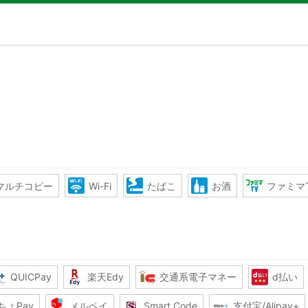
マルチコピー
Wi-Fi
たばこ
お酒
ファミマ
QUICPay
楽天Edy
交通系電子マネー
d払い
ちょPay
メルペイ
Smart Code
支付宝/Alipay+