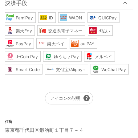
決済手段
FamiPay
iD
WAON
QUICPay
楽天Edy
交通系電子マネー
d払い
PayPay
楽天ペイ
au PAY
J-Coin Pay
ゆうちょPay
メルペイ
Smart Code
支付宝/Alipay+
WeChat Pay
help
アイコンの説明
住所
東京都千代田区鍛冶町１丁目７－４