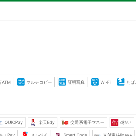
ATM
マルチコピー
証明写真
Wi-Fi
たば
QUICPay
楽天Edy
交通系電子マネー
d払い
ちょPay
メルペイ
Smart Code
支付宝/Alipay+