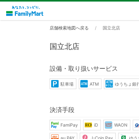
店舗検索地図へ戻る
国立北店
国立北店
設備・取り扱いサービス
駐車場
ATM
ゆうちょ銀行
決済手段
FamiPay
iD
WAON
au PAY
J-Coin Pay
ゆう