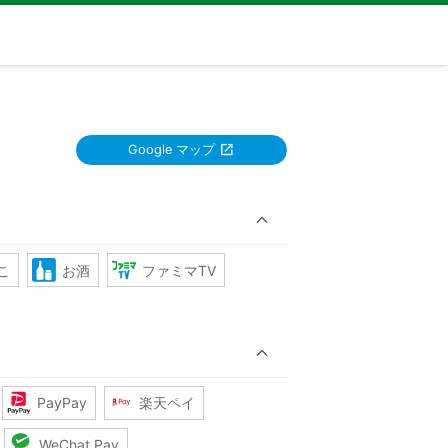
Google マップ
こ
お酒
ファミマTV
PayPay
楽天ペイ
WeChat Pay