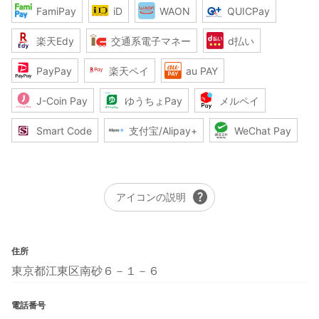
FamiPay
iD
WAON
QUICPay
楽天Edy
交通系電子マネー
d払い
PayPay
楽天ペイ
au PAY
J-Coin Pay
ゆうちょPay
メルペイ
Smart Code
支付宝/Alipay+
WeChat Pay
help
アイコンの説明
住所
東京都江東区南砂６－１－６
電話番号