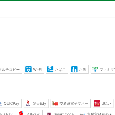
マルチコピー
Wi-Fi
たばこ
お酒
ファミマ
QUICPay
楽天Edy
交通系電子マネー
d払い
ちょPay
メルペイ
Smart Code
支付宝/Alipay+