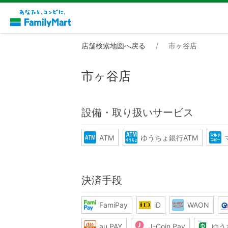
店舗検索地図へ戻る
市ヶ谷店
市ヶ谷店
設備・取り扱いサービス
ATM
ゆうちょ銀行ATM
決済手段
FamiPay
iD
WAON
au PAY
J-Coin Pay
ゆう