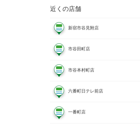
近くの店舗
新宿市谷見附店
市谷田町店
市谷本村町店
六番町日テレ前店
一番町店