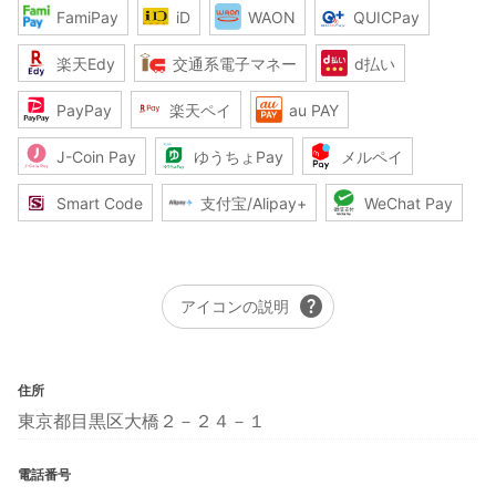
FamiPay
iD
WAON
QUICPay
楽天Edy
交通系電子マネー
d払い
PayPay
楽天ペイ
au PAY
J-Coin Pay
ゆうちょPay
メルペイ
Smart Code
支付宝/Alipay+
WeChat Pay
help
アイコンの説明
住所
東京都目黒区大橋２－２４－１
電話番号