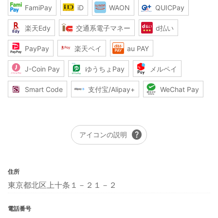
FamiPay
iD
WAON
QUICPay
楽天Edy
交通系電子マネー
d払い
PayPay
楽天ペイ
au PAY
J-Coin Pay
ゆうちょPay
メルペイ
Smart Code
支付宝/Alipay+
WeChat Pay
help
アイコンの説明
住所
東京都北区上十条１－２１－２
電話番号