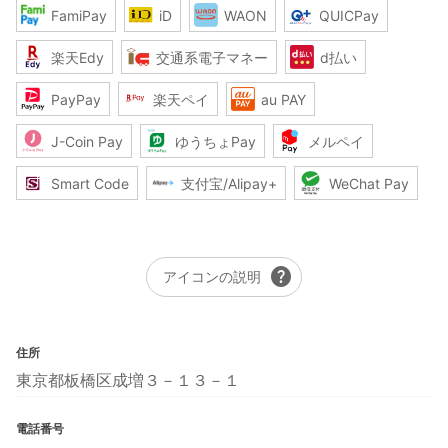
FamiPay
iD
WAON
QUICPay
楽天Edy
交通系電子マネー
d払い
PayPay
楽天ペイ
au PAY
J-Coin Pay
ゆうちょPay
メルペイ
Smart Code
支付宝/Alipay+
WeChat Pay
help
アイコンの説明
住所
東京都板橋区成増３－１３－１
電話番号