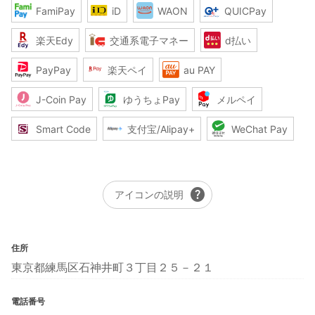
FamiPay
iD
WAON
QUICPay
楽天Edy
交通系電子マネー
d払い
PayPay
楽天ペイ
au PAY
J-Coin Pay
ゆうちょPay
メルペイ
Smart Code
支付宝/Alipay+
WeChat Pay
help
アイコンの説明
住所
東京都練馬区石神井町３丁目２５－２１
電話番号