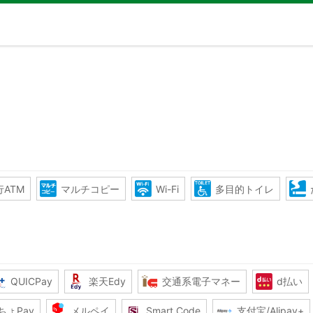
ATM
マルチコピー
Wi-Fi
多目的トイレ
QUICPay
楽天Edy
交通系電子マネー
d払い
ちょPay
メルペイ
Smart Code
支付宝/Alipay+