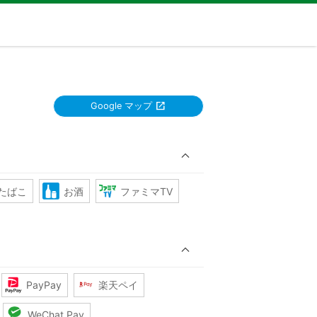
Google マップ
たばこ
お酒
ファミマTV
PayPay
楽天ペイ
WeChat Pay