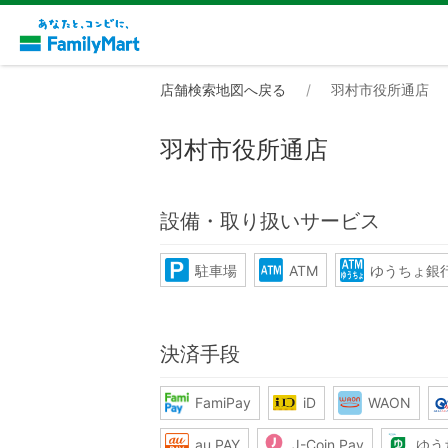
店舗検索地図へ戻る
羽村市役所通店
羽村市役所通店
設備・取り扱いサービス
駐車場
ATM
ゆうちょ銀行
決済手段
FamiPay
iD
WAON
au PAY
J-Coin Pay
ゆう