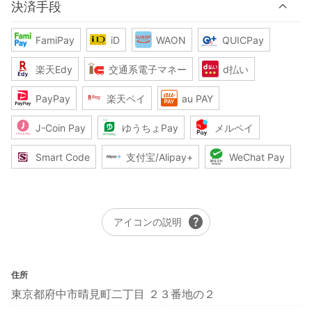
決済手段
FamiPay
iD
WAON
QUICPay
楽天Edy
交通系電子マネー
d払い
PayPay
楽天ペイ
au PAY
J-Coin Pay
ゆうちょPay
メルペイ
Smart Code
支付宝/Alipay+
WeChat Pay
help
アイコンの説明
住所
東京都府中市晴見町二丁目 ２３番地の２