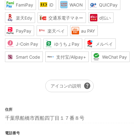
FamiPay
iD
WAON
QUICPay
楽天Edy
交通系電子マネー
d払い
PayPay
楽天ペイ
au PAY
J-Coin Pay
ゆうちょPay
メルペイ
Smart Code
支付宝/Alipay+
WeChat Pay
help
アイコンの説明
住所
千葉県船橋市西船四丁目１７番８号
電話番号