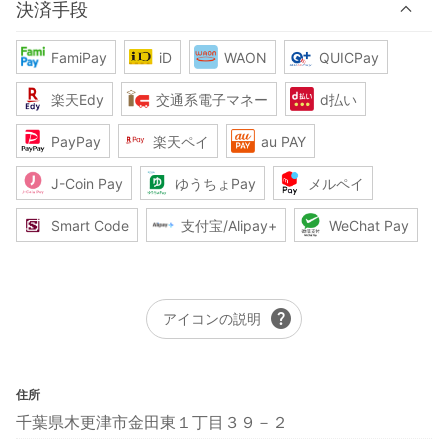
決済手段
FamiPay
iD
WAON
QUICPay
楽天Edy
交通系電子マネー
d払い
PayPay
楽天ペイ
au PAY
J-Coin Pay
ゆうちょPay
メルペイ
Smart Code
支付宝/Alipay+
WeChat Pay
help
アイコンの説明
住所
千葉県木更津市金田東１丁目３９－２