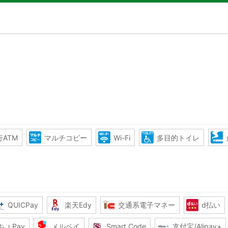
ATM
マルチコピー
Wi-Fi
多目的トイレ
QUICPay
楽天Edy
交通系電子マネー
d払い
ちょPay
メルペイ
Smart Code
支付宝/Alipay+