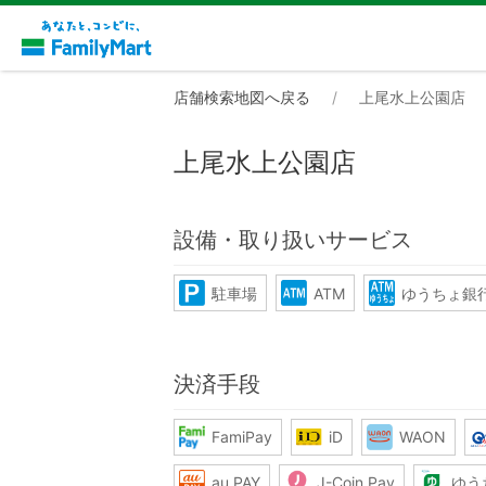
店舗検索地図へ戻る
上尾水上公園店
上尾水上公園店
設備・取り扱いサービス
駐車場
ATM
ゆうちょ銀行
決済手段
FamiPay
iD
WAON
au PAY
J-Coin Pay
ゆう