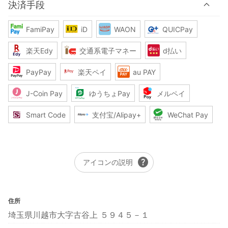
決済手段
FamiPay
iD
WAON
QUICPay
楽天Edy
交通系電子マネー
d払い
PayPay
楽天ペイ
au PAY
J-Coin Pay
ゆうちょPay
メルペイ
Smart Code
支付宝/Alipay+
WeChat Pay
help
アイコンの説明
住所
埼玉県川越市大字古谷上 ５９４５－１