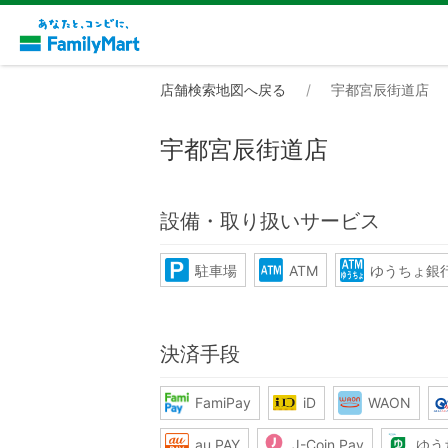
店舗検索地図へ戻る
宇都宮辰街道店
宇都宮辰街道店
設備・取り扱いサービス
駐車場
ATM
ゆうちょ銀行
決済手段
FamiPay
iD
WAON
au PAY
J-Coin Pay
ゆう