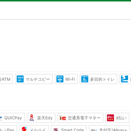
ATM
マルチコピー
Wi-Fi
多目的トイレ
QUICPay
楽天Edy
交通系電子マネー
d払い
ちょPay
メルペイ
Smart Code
支付宝/Alipay+