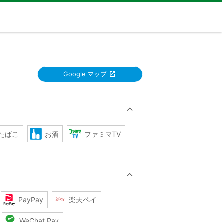
Google マップ
たばこ
お酒
ファミマTV
PayPay
楽天ペイ
WeChat Pay