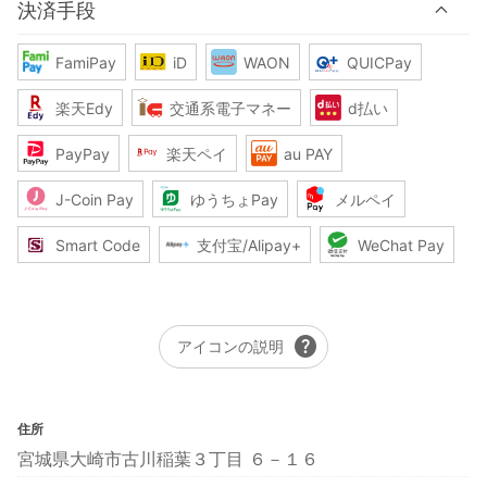
決済手段
FamiPay
iD
WAON
QUICPay
楽天Edy
交通系電子マネー
d払い
PayPay
楽天ペイ
au PAY
J-Coin Pay
ゆうちょPay
メルペイ
Smart Code
支付宝/Alipay+
WeChat Pay
help
アイコンの説明
住所
宮城県大崎市古川稲葉３丁目 ６－１６