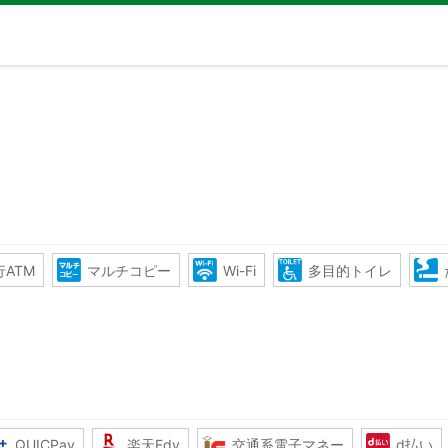
ATM
マルチコピー
Wi-Fi
多目的トイレ
QUICPay
楽天Edy
交通系電子マネー
d払い