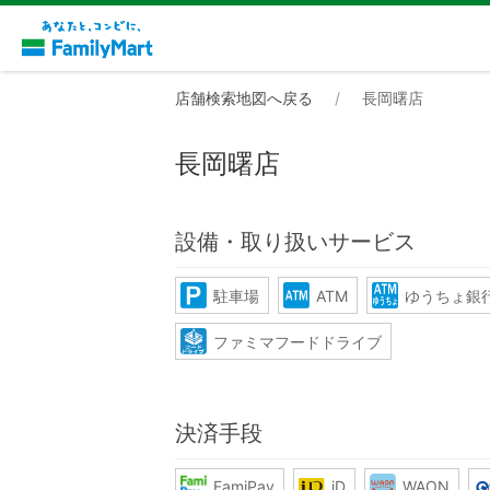
店舗検索地図へ戻る
長岡曙店
長岡曙店
設備・取り扱いサービス
駐車場
ATM
ゆうちょ銀行
ファミマフードドライブ
決済手段
FamiPay
iD
WAON