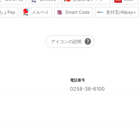
ちょPay
メルペイ
Smart Code
支付宝/Alipay+
help
アイコンの説明
電話番号
0258-38-6100