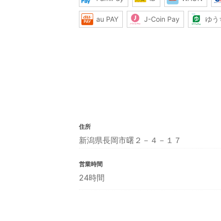
au PAY
J-Coin Pay
ゆう
住所
新潟県長岡市曙２－４－１７
営業時間
24時間