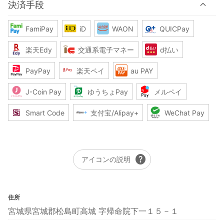
決済手段
FamiPay
iD
WAON
QUICPay
楽天Edy
交通系電子マネー
d払い
PayPay
楽天ペイ
au PAY
J-Coin Pay
ゆうちょPay
メルペイ
Smart Code
支付宝/Alipay+
WeChat Pay
help
アイコンの説明
住所
宮城県宮城郡松島町高城 字帰命院下一１５－１