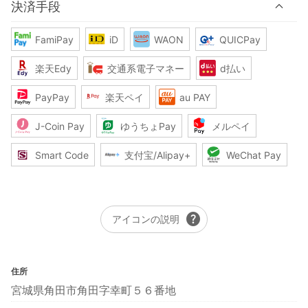
決済手段
FamiPay
iD
WAON
QUICPay
楽天Edy
交通系電子マネー
d払い
PayPay
楽天ペイ
au PAY
J-Coin Pay
ゆうちょPay
メルペイ
Smart Code
支付宝/Alipay+
WeChat Pay
help
アイコンの説明
住所
宮城県角田市角田字幸町５６番地