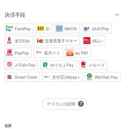
決済手段
FamiPay
iD
WAON
QUICPay
楽天Edy
交通系電子マネー
d払い
PayPay
楽天ペイ
au PAY
J-Coin Pay
ゆうちょPay
メルペイ
Smart Code
支付宝/Alipay+
WeChat Pay
help
アイコンの説明
住所