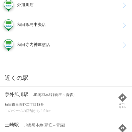
外旭川店
秋田飯島中央店
秋田寺内神屋敷店
近くの駅
泉外旭川駅
JR奥羽本線(新庄～青森)
秋田市泉菅野二丁目18番
ルート
を見る
このページの店舗から 1.9 km
土崎駅
JR奥羽本線(新庄～青森)