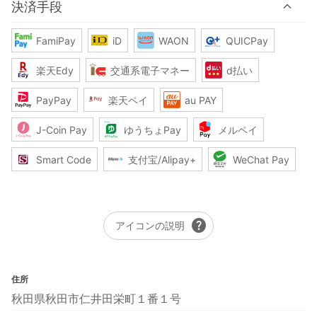
決済手段
FamiPay
iD
WAON
QUICPay
楽天Edy
交通系電子マネー
d払い
PayPay
楽天ペイ
au PAY
J-Coin Pay
ゆうちょPay
メルペイ
Smart Code
支付宝/Alipay+
WeChat Pay
help
アイコンの説明
住所
秋田県秋田市仁井田栄町１番１号