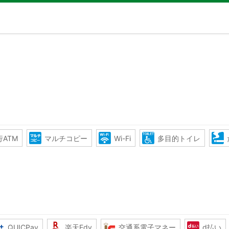
ATM
マルチコピー
Wi-Fi
多目的トイレ
QUICPay
楽天Edy
交通系電子マネー
d払い