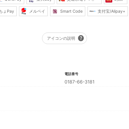
ちょPay
メルペイ
Smart Code
支付宝/Alipay+
help
アイコンの説明
電話番号
0187-66-3181