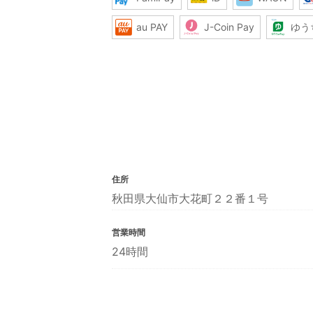
au PAY
J-Coin Pay
ゆう
住所
秋田県大仙市大花町２２番１号
営業時間
24時間