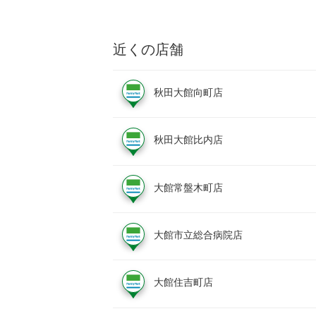
近くの店舗
秋田大館向町店
秋田大館比内店
大館常盤木町店
大館市立総合病院店
大館住吉町店