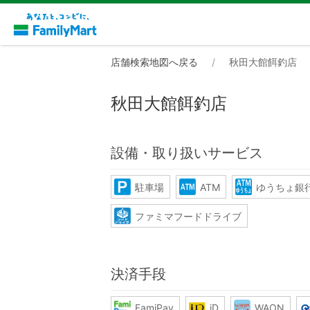
店舗検索地図へ戻る
秋田大館餌釣店
秋田大館餌釣店
設備・取り扱いサービス
駐車場
ATM
ゆうちょ銀行
ファミマフードドライブ
決済手段
FamiPay
iD
WAON