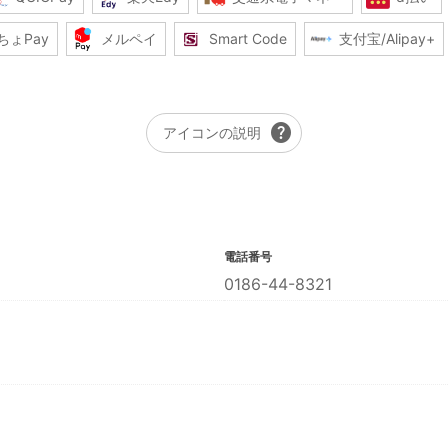
ちょPay
メルペイ
Smart Code
支付宝/Alipay+
help
アイコンの説明
電話番号
0186-44-8321