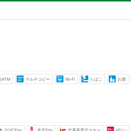
ATM
マルチコピー
Wi-Fi
たばこ
お酒
QUICPay
楽天Edy
交通系電子マネー
d払い