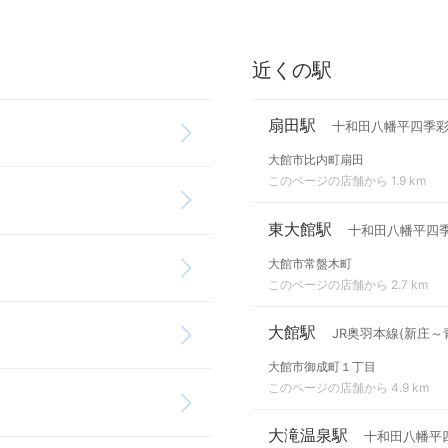
近くの駅
扇田駅
十和田八幡平四季
大館市比内町扇田
このページの店舗から 1.9 km
東大館駅
十和田八幡平四
大館市常盤木町
このページの店舗から 2.7 km
大館駅
JR奥羽本線(新庄～
大館市御成町１丁目
このページの店舗から 4.9 km
大滝温泉駅
十和田八幡平