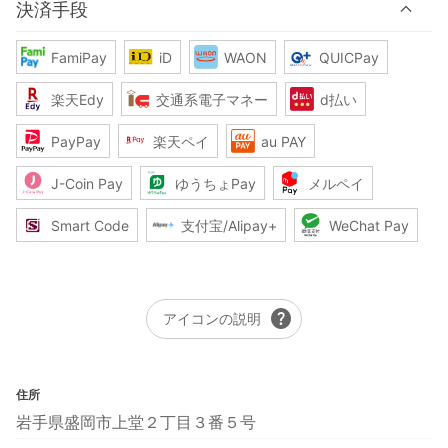
決済手段
FamiPay
iD
WAON
QUICPay
楽天Edy
交通系電子マネー
d払い
PayPay
楽天ペイ
au PAY
J-Coin Pay
ゆうちょPay
メルペイ
Smart Code
支付宝/Alipay+
WeChat Pay
help
アイコンの説明
住所
岩手県盛岡市上堂２丁目３番５号