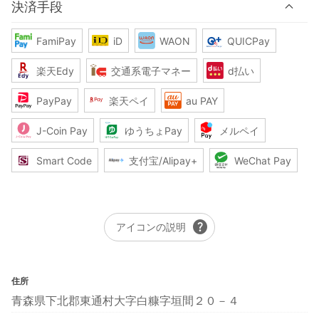
決済手段
FamiPay
iD
WAON
QUICPay
楽天Edy
交通系電子マネー
d払い
PayPay
楽天ペイ
au PAY
J-Coin Pay
ゆうちょPay
メルペイ
Smart Code
支付宝/Alipay+
WeChat Pay
help
アイコンの説明
住所
青森県下北郡東通村大字白糠字垣間２０－４