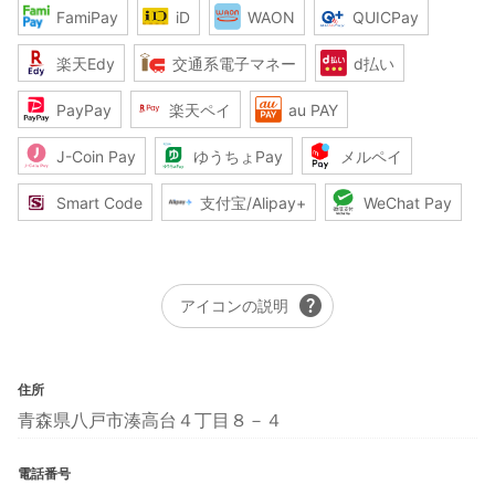
FamiPay
iD
WAON
QUICPay
楽天Edy
交通系電子マネー
d払い
PayPay
楽天ペイ
au PAY
J-Coin Pay
ゆうちょPay
メルペイ
Smart Code
支付宝/Alipay+
WeChat Pay
help
アイコンの説明
住所
青森県八戸市湊高台４丁目８－４
電話番号