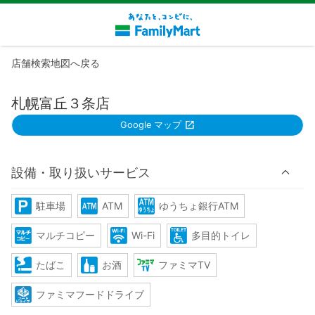
店舗検索地図へ戻る
札幌富丘３条店
Google マップ
設備・取り扱いサービス
駐車場
ATM
ゆうちょ銀行ATM
マルチコピー
Wi-Fi
多目的トイレ
たばこ
お酒
ファミマTV
ファミマフードドライブ