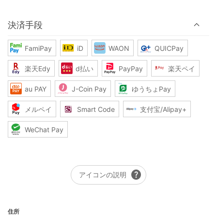
決済手段
FamiPay
iD
WAON
QUICPay
楽天Edy
d払い
PayPay
楽天ペイ
au PAY
J-Coin Pay
ゆうちょPay
メルペイ
Smart Code
支付宝/Alipay+
WeChat Pay
help
アイコンの説明
住所