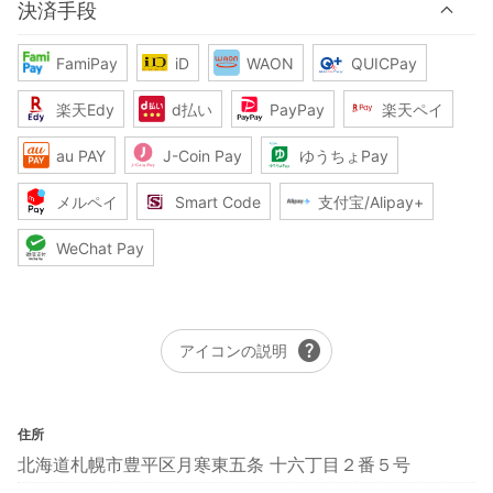
決済手段
FamiPay
iD
WAON
QUICPay
楽天Edy
d払い
PayPay
楽天ペイ
au PAY
J-Coin Pay
ゆうちょPay
メルペイ
Smart Code
支付宝/Alipay+
WeChat Pay
help
アイコンの説明
住所
北海道札幌市豊平区月寒東五条 十六丁目２番５号