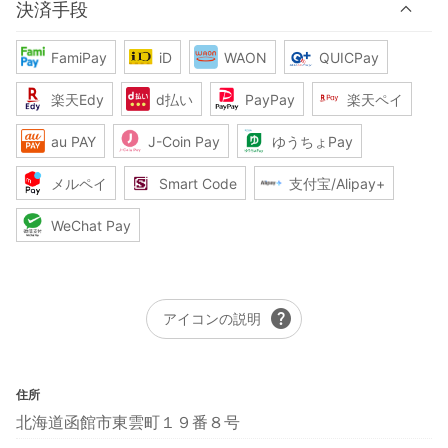
決済手段
FamiPay
iD
WAON
QUICPay
楽天Edy
d払い
PayPay
楽天ペイ
au PAY
J-Coin Pay
ゆうちょPay
メルペイ
Smart Code
支付宝/Alipay+
WeChat Pay
help
アイコンの説明
住所
北海道函館市東雲町１９番８号