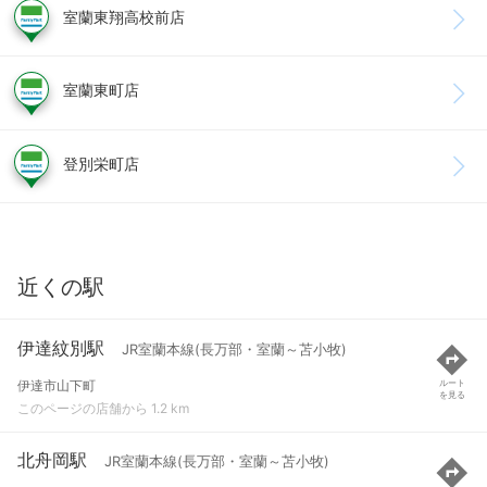
室蘭東翔高校前店
室蘭東町店
登別栄町店
近くの駅
伊達紋別駅
JR室蘭本線(長万部・室蘭～苫小牧)
伊達市山下町
ルート
を見る
このページの店舗から 1.2 km
北舟岡駅
JR室蘭本線(長万部・室蘭～苫小牧)