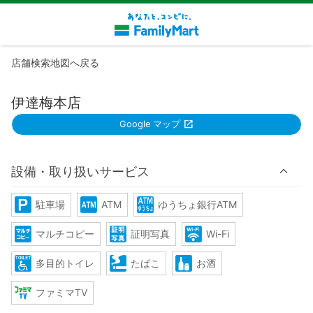
店舗検索地図へ戻る
伊達梅本店
Google マップ
設備・取り扱いサービス
駐車場
ATM
ゆうちょ銀行ATM
マルチコピー
証明写真
Wi-Fi
多目的トイレ
たばこ
お酒
ファミマTV