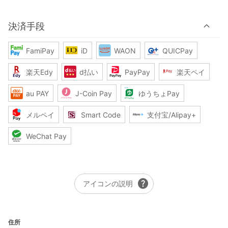
決済手段
FamiPay
iD
WAON
QUICPay
楽天Edy
d払い
PayPay
楽天ペイ
au PAY
J-Coin Pay
ゆうちょPay
メルペイ
Smart Code
支付宝/Alipay+
WeChat Pay
help
アイコンの説明
住所