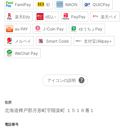
FamiPay
iD
WAON
QUICPay
楽天Edy
d払い
PayPay
楽天ペイ
au PAY
J-Coin Pay
ゆうちょPay
メルペイ
Smart Code
支付宝/Alipay+
WeChat Pay
help
アイコンの説明
住所
北海道樺戸郡月形町字階楽町 １５１６番１
電話番号