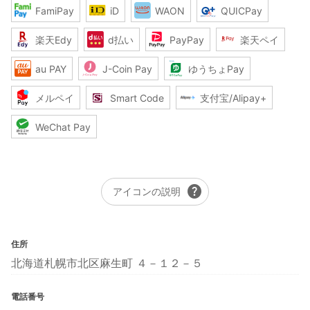
FamiPay
iD
WAON
QUICPay
楽天Edy
d払い
PayPay
楽天ペイ
au PAY
J-Coin Pay
ゆうちょPay
メルペイ
Smart Code
支付宝/Alipay+
WeChat Pay
help
アイコンの説明
住所
北海道札幌市北区麻生町 ４－１２－５
電話番号