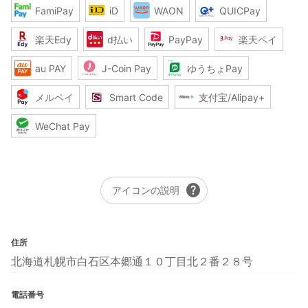
FamiPay
iD
WAON
QUICPay
楽天Edy
d払い
PayPay
楽天ペイ
au PAY
J-Coin Pay
ゆうちょPay
メルペイ
Smart Code
支付宝/Alipay+
WeChat Pay
help
アイコンの説明
住所
北海道札幌市白石区本郷通１０丁目北２番２８号
電話番号