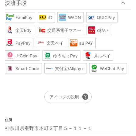
決済手段
FamiPay
iD
WAON
QUICPay
楽天Edy
交通系電子マネー
d払い
PayPay
楽天ペイ
au PAY
J-Coin Pay
ゆうちょPay
メルペイ
Smart Code
支付宝/Alipay+
WeChat Pay
help
アイコンの説明
住所
神奈川県秦野市本町２丁目５－１１－１