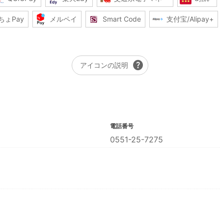
ちょPay
メルペイ
Smart Code
支付宝/Alipay+
help
アイコンの説明
電話番号
0551-25-7275