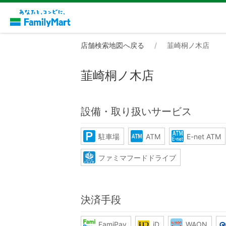
店舗検索地図へ戻る
韮崎桐ノ木店
韮崎桐ノ木店
設備・取り扱いサービス
駐車場
ATM
E-net ATM
ファミマフードドライブ
決済手段
FamiPay
iD
WAON